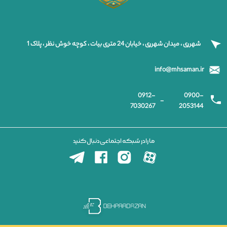
شهرری ، میدان شهرری ، خیابان 24 متری بیات ، کوچه خوش نظر ، پلاک 1
info@mhsaman.ir
0912-
0900-
-
7030267
2053144
ما را در شبکه اجتماعی دنبال کنید