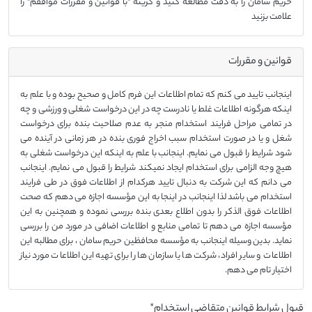
حریم سامان را به دقت مطالعه کنید و گزینه "با قوانین و مقررات موافقم" را
علامت بزنید
قوانین و مقررات
اینجانب تایید می کنم که تمام اطلاعات این فرم کامل و صحیح بوده و با علم به
اینکه هرگونه اطلاعات غلط یا نادرست چه در این درخواست شغلی و ورزشی و چه
در تمامی مراحل فرایند استخدام منجر به عدم صلاحیت بنده برای درخواست
شغل و یا در صورت استخدام سبب اخراج فوری بنده در هر زمانی در آینده می
شود شرایط را قبول می نمایم. اینجانب با علم به اینکه این درخواست شغلی به
هیچ وجه الزامی برای استخدام ایجاد نمیکند شرایط را قبول می نمایم. اینجانب
می دانم که این شرکت به دنبال تایید هرکدام از اطلاعات فوق در طی فرایند
استخدام می باشد لذا اینجانب در اینجا به این مؤسسه اجازه می دهم که صحت
اطلاعات فوق الذکر را بدون اطلاع بعدی بنده بررسی نموده و همچنین به این
مؤسسه اجازه می دهم تا تمامی منابع و اطلاعات اضافی در مورد من را بررسی
نماید. بدین وسیله اینجانب به مؤسسه محافظین حریم سامان ، برای مطالبه این
اطلاعات و سایر افراد، شرکت ها یا سازمان ها را برای تهیه این اطلاعات مورد نیاز
اختیار تام می دهم.
قبول شرایط قوانین متقاضی استخدام
*