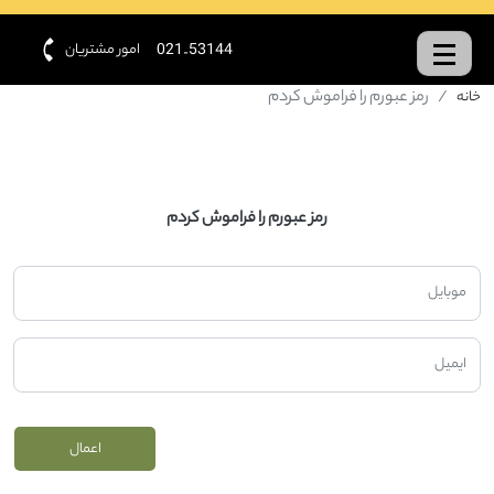
امور مشتریان
021-53144
رمز عبورم را فراموش کردم
خانه
رمز عبورم را فراموش کردم
اعمال