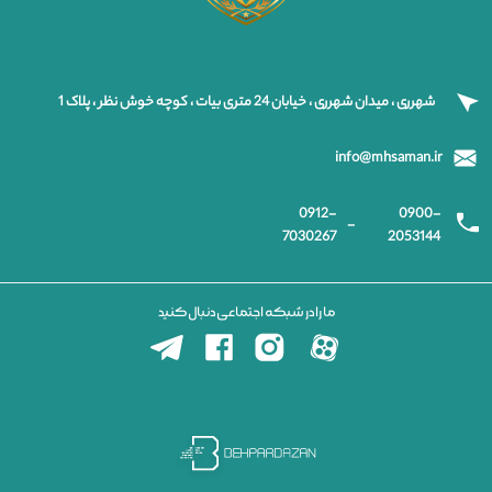
شهرری ، میدان شهرری ، خیابان 24 متری بیات ، کوچه خوش نظر ، پلاک 1
info@mhsaman.ir
0912-
0900-
-
7030267
2053144
ما را در شبکه اجتماعی دنبال کنید