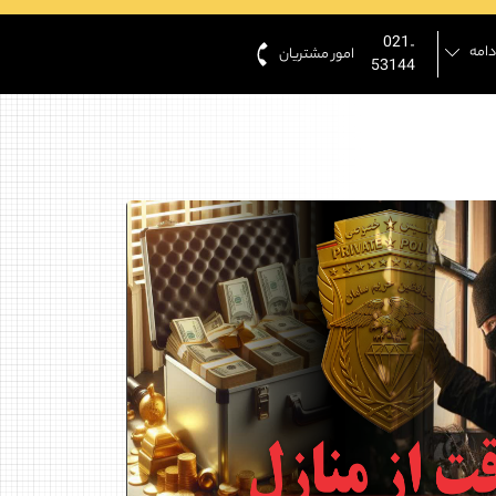
021-
دامه
امور مشتریان
53144