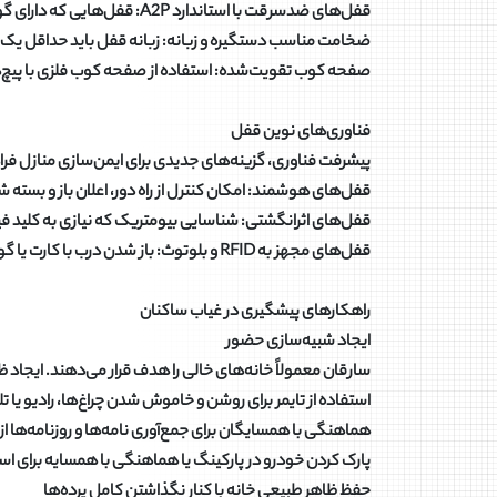
قفل‌های ضدسرقت با استاندارد A2P: قفل‌هایی که دارای گواهی مقاومت حداقل ۱۰ دقیقه در برابر سرقت هستند
ضخامت مناسب دستگیره و زبانه: زبانه قفل باید حداقل یک
صفحه کوب تقویت‌شده: استفاده از صفحه کوب فلزی با پیچ‌های بلند (حداقل ۳ اینچ) که به چها
فناوری‌های نوین قفل
پیشرفت فناوری، گزینه‌های جدیدی برای ایمن‌سازی منازل فر
قفل‌های هوشمند: امکان کنترل از راه دور، اعلان باز و بست
قفل‌های اثرانگشتی: شناسایی بیومتریک که نیازی به کلید فی
قفل‌های مجهز به RFID و بلوتوث: باز شدن درب با کارت یا گوشی هوشمند
راهکارهای پیشگیری در غیاب ساکنان
ایجاد شبیه‌سازی حضور
سارقان معمولاً خانه‌های خالی را هدف قرار می‌دهند. ایجاد 
استفاده از تایمر برای روشن و خاموش شدن چراغ‌ها، رادیو یا 
هماهنگی با همسایگان برای جمع‌آوری نامه‌ها و روزنامه‌ها ا
پارک کردن خودرو در پارکینگ یا هماهنگی با همسایه برای است
حفظ ظاهر طبیعی خانه با کنار نگذاشتن کامل پرده‌ها