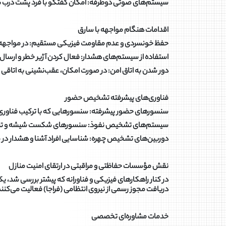
سیستم‌های صوتی دوطرفه: امکان گفتگو با فرد پشت درب بد
اقدامات هنگام مواجهه با سارق
حفظ خونسردی و عدم مقاومت فیزیکی مستقیم: در مواجهه با
استفاده از سیستم‌های هشدار: فعال کردن آژیر خطر و ارسال ا
دور شدن به اتاق امن: در صورت امکان، عقب‌نشینی به اتاقی 
فناوری‌های پیشرفته تشخیص حضور
سنسورهای حضور پیشرفته: سنسورهایی که با ترکیب فناوری PIR و رادار میلی‌موج، قادر به تشخیص حضور افراد حتی در حالت سکون و خواب هست
سیستم‌های تشخیص نفوذ: سنسورهای شکست شیشه و تشخ
دوربین‌های تشخیص چهره: شناسایی افراد آشنا و هشدار در م
نقش مؤسسات حفاظتی و مراقبتی در ارتقای امنیت منازل
در کنار راهکارهای فیزیکی و فناورانه که پیشتر بررسی شد، 
دریافت مجوز رسمی از نیروی انتظامی (فراجا) فعالیت می‌کنند
خدمات مشاوره‌ای تخصصی