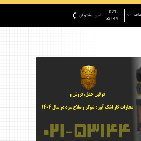
021-
دامه
امور مشتریان
53144