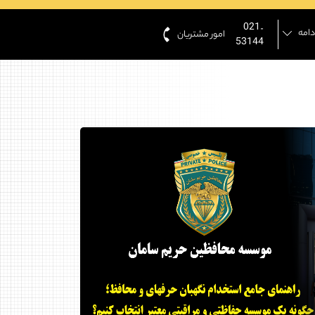
021-
دامه
امور مشتریان
53144