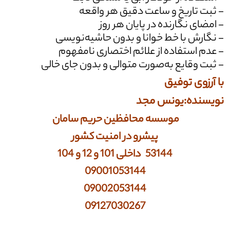
- ثبت تاریخ و ساعت دقیق هر واقعه
- امضای نگارنده در پایان هر روز
- نگارش با خط خوانا و بدون حاشیه‌نویسی
- عدم استفاده از علائم اختصاری نامفهوم
- ثبت وقایع به‌صورت متوالی و بدون جای خالی
با آرزوی توفیق
نویسنده:یونس مجد
موسسه محافظین حریم سامان
پیشرو در امنیت کشور
53144 داخلی 101 و 12 و 104
09001053144
09002053144
09127030267