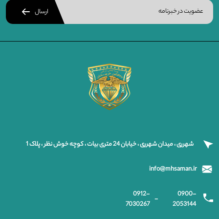
ارسال
شهرری ، میدان شهرری ، خیابان 24 متری بیات ، کوچه خوش نظر ، پلاک 1
info@mhsaman.ir
0912-
0900-
-
7030267
2053144