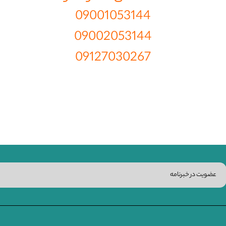
09001053144
09002053144
09127030267