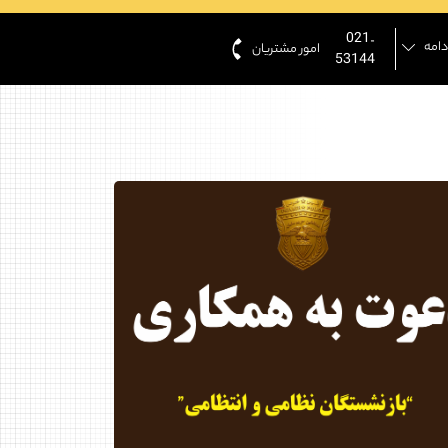
021-
دامه
امور مشتریان
53144