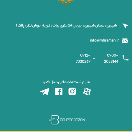
شهرری ، میدان شهرری ، خیابان 24 متری بیات ، کوچه خوش نظر ، پلاک 1
info@mhsaman.ir
0912-
0900-
-
7030267
2053144
ما را در شبکه اجتماعی دنبال کنید