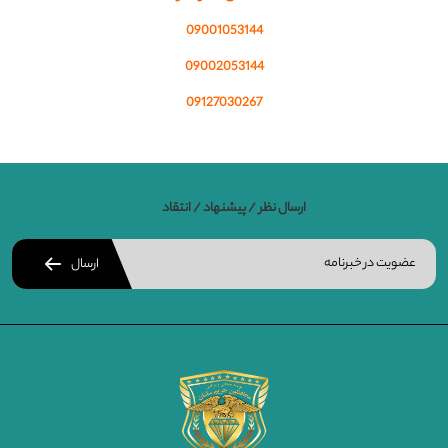
09001053144
09002053144
09127030267
ارسال نظر / پیشنهاد / انتقاد
ارسال