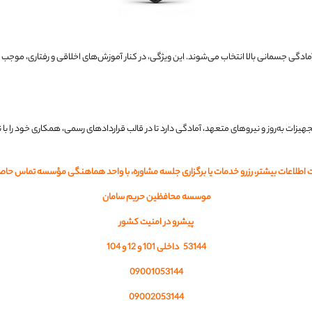
آمادگی جسمانی بالا انتخاب می‌شوند. این ویژگی، در کنار آموزش‌های اخلاقی و رفتاری، موجب 
هیزات به‌روز و نیروهای متعهد، آمادگی دارد تا در قالب قراردادهای رسمی، همکاری خود را 
ت اطلاعات بیشتر، رزرو خدمات یا برگزاری جلسه مشاوره، با واحد هماهنگی مؤسسه تماس حاص
موسسه محافظین حریم سامان
پیشرو در امنیت کشور
53144 داخلی 101 و 12 و 104
09001053144
09002053144