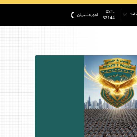
021-
دامه
امور مشتریان
53144