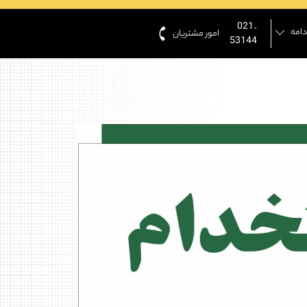
021-
دامه
امور مشتریان
53144