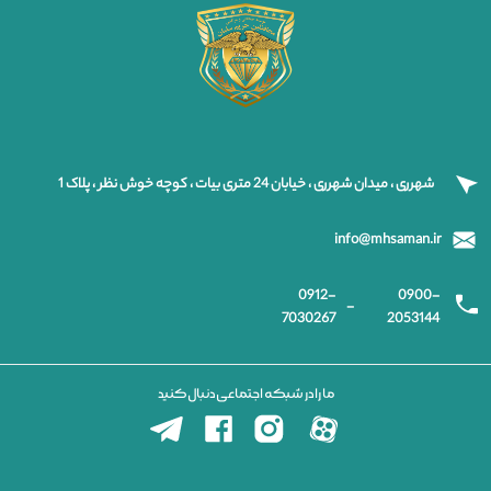
شهرری ، میدان شهرری ، خیابان 24 متری بیات ، کوچه خوش نظر ، پلاک 1
info@mhsaman.ir
0912-
0900-
-
7030267
2053144
ما را در شبکه اجتماعی دنبال کنید