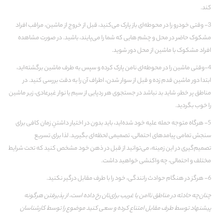
کند.
3- وقتی خودرو را در محوطه­‌ای باز پارک می­‌کنید، قبل از خروج از ماشین، مراقب افراد
مشکوک حاضر در محل و چشم هایی که شما را می‌پایند، باشید. در صورت مشاهده
افراد مشکوک با ماشین از محل دور شوید.
4-وقتی ماشین را در محوطه­‌ای نامن پارک کرده و سپس به طرف ماشین برگشته­­‌اید،
ابتدا دور ماشین قدم زده و قبل از سوار شدن، اطراف آن را به دقت بررسی کنید. در
مناطق پر خطر، شاید بد نباشد در جستجوی هر ردپایی از سیم یا نوار غیرعادی، زیر ماشین
را خوب بگردید.
5- هرگاه متوجه حمله علیه خود شده‌اید، باید بدون در اختیار داشتنِ زمان کافی برای
سنجش تمامی پیامدهای احتمالی، تصمیمی لحظه­‌ای بگیرید. لذا برای تسریع
تصمیم‌گیری در این زمینه، می­‌توانید از قبل در ذهن خود مشخص کنید که تحت شرایط
مختلف و احتمالی، چه واکنشی خواهید داشت.
6- هرگز در هنگام حوادث رانندگی، ‌خود را با طرف مقابل درگیر نکنید.
چنان‌چه حادثه در مناطق ناامن یا غریب برای‌تان رخ داده است، از پذیرفتن
هرگونه
پیش‏نهاد توسط طرف مقابل امتناع کرده و سعی کنید موضوع را توسط کارشناسان