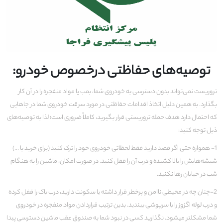
توصیه‌های حفاظتی درخصوص خودرو
:
تروریست نمی­‌تواند بدون دسترسی به خودروی شما، بمب یا مواد منفجره را در آن کار
بگذارد. به همین دلیل اتخاذ اقدامات حفاظتی در مورد سرقت خودروی شما در جاهایی
که احتمال دارد هدف حمله تروریستی قرار بگیرید، کاملاً ضروری است؛ لذا به توصیه‌های
ذیل توجه کنید:
1- همواره حتی اگر قصد دارید فقط لحظاتی خودروی خود را ترک کنید (برای خرید یا ...)
شیشه‌هایش را بالا کشیده و درب آن را قفل کنید. در صورت امکان، ماشین را به هنگام
شب در خیابان رها نکنید.
2-چنان چه در محیطی ناامن و پرخطر قرار داشته یا سکونت دارید، درب باک را قفل کرده
و درب لوله اگزوز را با سرپوشی ببندید. بدین ترتیب قراردادن مواد منفجره در خودروی
شما مشکل‏تر می­شود. نگذارید کسی در نبود شما به صندوق عقب ماشین دسترسی پیدا