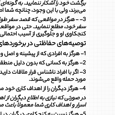
برگشت خود را آشکار ننمایید. به
گونه‌ای 
می‌برند، ولی با این وجود، چنانچه شما اط
3- -
هرگز در مواقعی که قصد سفر طولا
سفر خود، مطلع ننمایید
.
حتی در مواقعی ک
کنجکاوی‏ او و جلوگیری از آسیب احتمالی
توصیه‌های حفاظتی در برخوردهای 
1- هرگز به افرادی که از پیشینه و اصل و نسبش اطلاع دقیقی ندارید، اعتماد نکنید.
2- هرگز به کسانی که بدون دلیل منطقی به شما ابراز علاقه می‌کنند، به ویژه غریبه‌ها اعتماد نکنید.
3- اگر با افراد ناشناس قرار ملاقات داری
مورد حمله واقع می‌شوند.
4- هرگز دیگران را از اهداف کاری خود مطلع نکنید.
در صورتی که نیازی به اطلاع دیگران از ا
اسرار و اهداف کاری شما
معمولاً باعث م
5- هرگز نسبت به کنجکاوی دیگران در امور کاری خود بی‌تفاوت نباشید.