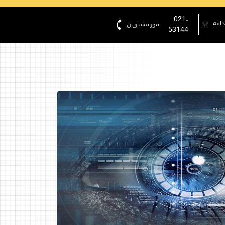
021-
دامه
امور مشتریان
53144