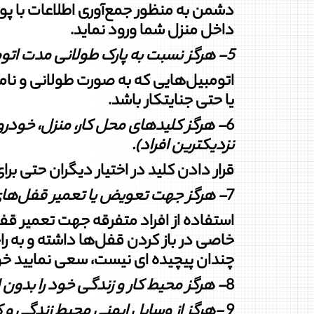
دشمن به ‏منظور جمع‌آوری اطلاعات با پ
داخل منزل شما ورود نماید.
5-
هرگز نسبت به پارک طولانی مدت اتومب
اتومبیل‏‌هایی که به‏ صورت طولانی و نا
یا حتی جنایتکار باشد.
6
-
هرگز کلیدهای محل کار، منزل، خودرو و
نزدیک‏ترین افراد
).‌
قرار دادن کلید در اختیار دیگران حتی برا
7
-
هرگز جهت تعویض یا تعمیر قفل‏‌های م
استفاده از افراد متفرقه جهت تعمیر قفل‏‌
خاصی در باز کردن قفل‏‌ها داشته و به‏ ر
چندان پیچیده ای نیست، سعی نمایید خود
8
-
هرگز محیط کار و زندگی خود را بدون ا
9
-
هرگز از وسایل ایمنی محیط زندگی و 