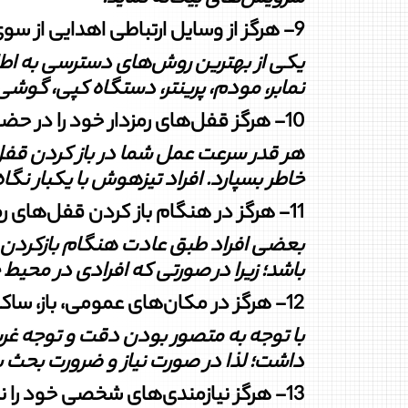
9- هرگز از وسایل ارتباطی اهدایی از سوی افراد استفاده نکنید.
یکی از بهترین روش‏‌های دسترسی به اط
نمابر، مودم، پرینتر، دستگاه کپی، گوشی
10- هرگز قفل‏‌های رمزدار خود را ‏‏در حضور دیگران باز نکنید.
هر قدر سرعت عمل شما در باز کردن قفل‏‌ه
خاطر بسپارد
.
افراد تیزهوش با یک‏بار نگاه
11- هرگز در هنگام باز کردن قفل‏‌های رمزدار، رمز قفل‏‌ها را به زبان نیاورید.
بعضی افراد طبق عادت هنگام بازکردن قفل‏
باشد؛ زیرا در
صورتی که افرادی در محیط حض
12- هرگز در مکان‏‌های عمومی، باز، ساکت و ثابت با بستگان، دوستان و همکاران به بحث و گفت‏وگو نپردازید.
با توجه به متصور بودن ‌دقت و توجه غر
داشت؛ لذا در صورت نیاز و
ضرورت بحث به 
13- هرگز نیازمندی‏‌های شخصی خود را نزد افراد غیرمطمئن بازگو نکنید.