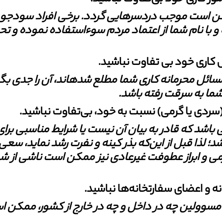
کن است موجب دردسرهایی گردد. برخی افراد
سودجو پس
و
با نام شما از اعتماد مردم سوءاستفاده نموده و ت
مسائل محرمانه کاری شما مطلع شده‏اند،
‏آن‏ را جدی 
ات شما به سرقت رفته باشد
.
 باشد که قادر به بیان آن نیست یا
شرایط مناسبی برای
؛ لذا قبل از این‌که بذر کینه و نفرت رشد نماید، سعی 
 و ابراز عطوفت غیرعادی نیز ممکن
است ناشی از ش
اع مسوولین چه در داخل و چه در خارج
از کشور، ممکن ا