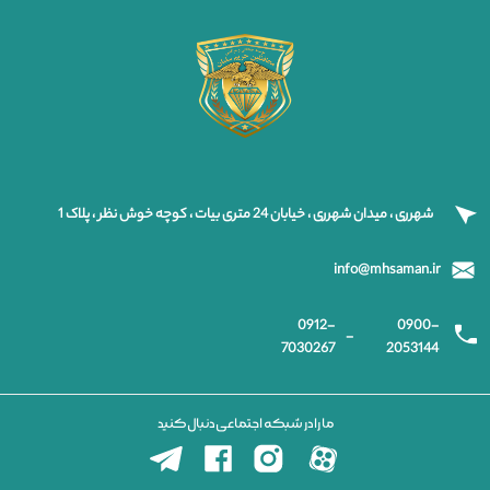
شهرری ، میدان شهرری ، خیابان 24 متری بیات ، کوچه خوش نظر ، پلاک 1
info@mhsaman.ir
0912-
0900-
-
7030267
2053144
ما را در شبکه اجتماعی دنبال کنید