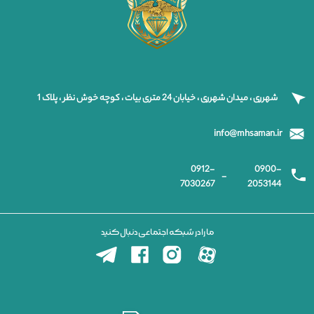
شهرری ، میدان شهرری ، خیابان 24 متری بیات ، کوچه خوش نظر ، پلاک 1
info@mhsaman.ir
0912-
0900-
-
7030267
2053144
ما را در شبکه اجتماعی دنبال کنید