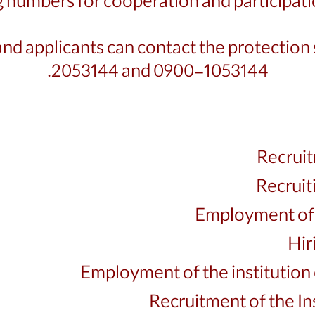
 numbers for cooperation and participation
 and applicants can contact the protectio
2053144 and 0900-1053144.
Recruit
Recruit
Employment of p
Hir
Employment of the institution 
Recruitment of the In