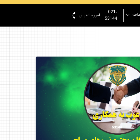
021-
دامه
امور مشتریان
53144