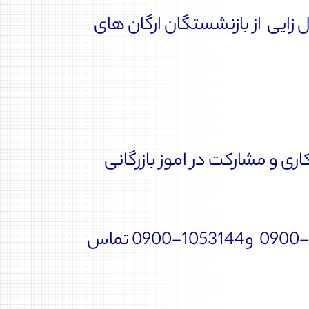
زایی از بازنشستگان ارگان های
ی و مشارکت در اموز بازرگانی
لذا علاقمندان و متقاضیان می توانند با سامانه محافظ 53144-021 یا 2053144-0900 و1053144-0900 تماس