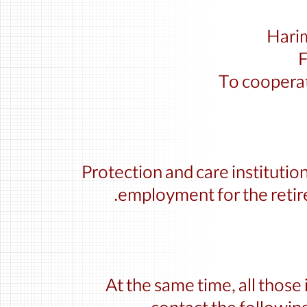
Harim
F
To cooperat
Protection and care institutio
employment for the retir
At the same time, all those 