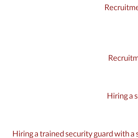
Recruitme
Recruitm
Hiring a 
Hiring a trained security guard with a