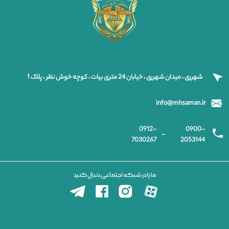
شهرری ، میدان شهرری ، خیابان 24 متری بیات ، کوچه خوش نظر ، پلاک 1
info@mhsaman.ir
0912-
0900-
-
7030267
2053144
ما را در شبکه اجتماعی دنبال کنید