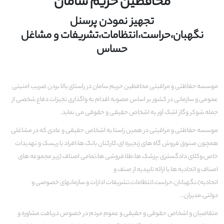
محافظین حریم سامان
تجهیز نمودن پرسنل
نگهبان،حراست،انتظامات،تشریفات و مشاغل
حساس
موسسه حفاظتی و مراقبتی محافظین حریم سامان در راستای بالا بردن ضریب امنیتی
عمومی و سازمانی در کشور بر اساس مصوبه اقدام به واگذاری تجیزات دفاع شخصی از
جمله شوکر وگاز اشک آور به اشخاص حقیقی و حقوقی می نماید.
موسسه حفاظتی و مراقبتی در همین راستا به اشخاص حقیقی و عادی که در مشاغلی
همچون صنوق فروش گاه های زنجیره ای،کارکنان بانک ها،افراد با ریسک و تهدیدات
خاص،وکلای دادگستری ،پزشک ها،طلا فروشی ها،تمامی اصناف (زیر مجموعه های
اصناف و اتحادیه ها با ارائه تاییدیه از صنف و
اتحادیه)،نگهبانان،حراست،انتظامات،تشریفات ادارات و سازمانهای خصوصی و
دولتی،مدیران...
متقاضیان و اشخاص حقوقی و حقیقی و عموم مردم در خصوص دریافت مشاوره و