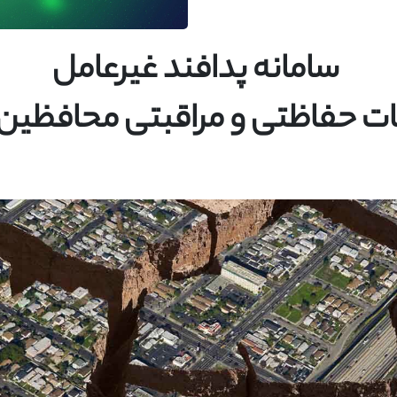
سامانه پدافند غیرعامل
 حفاظتی و مراقبتی محافظین 