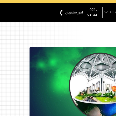
021-
دامه
امور مشتریان
53144