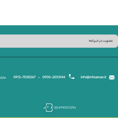
0912-7030267
-
0900-2053144
info@mhsaman.ir
ما را