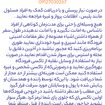
09127030267
در صورت نیاز پرسش و یا دریافت کمک به افراد مسئول
مانند پلیس ، اطلاعات پرواز و غیره مراجعه نمایید .
هیچ وسیله‌ای را حتی برای مدت‌زمان کوتاهی از افراد
ناشناس به امانت نگیرید و یا امانت ندهیددر طول سفر
از همراه داشتن اشیاء ممنوعه از نظر مقامات امنیتی
فرودگاه مانند اسپری و غیره خودداری نمایید طوری
برنامه‌ریزی کنید که مجبور نباشید در آخرین دقایق با
عجله و استرس برای سوار شدن اقدام نمایید.در صورت
نیاز به استفاده از وسایل نقلیه از تاکسی فرودگاه
بهره‌گیری نمایید و درصورتی‌که از تاکسی شخصی و غیره
استفاده کنید ممکن است هزینه‌ای بیشتر از حد مجاز از
شما دریافت شود. یا این‌که توسط راننده و همدستان او
ربایش شده یا پول و وسایلتان مورد سرقت قرار گیرد
.این مطلب را مدنظر داشته باشید در خروجی فرودگاه‌ها
اولین تاکسی‌ای که جلوی پای شما ترمز کرد ،هرگز سوار
نشوید چرا چون ممکن است راننده از قبل منتظر شما