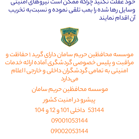
خود غفلت نکنید چراکه ممکن است نیروهای امنیتی
وسایل رها شده را بمب تلقی نموده و نسبت‌به تخریب
آن اقدام نمایند
موسسه محافظین حریم سامان دارای گرید ۱ حفاظت و
مراقبت و پلیس خصوصی گردشگری آماده ارائه خدمات
امنیتی به تمامی گردشگران داخلی و خارجی ا اعلام
می‌دارد
موسسه محافظین حریم سامان
پیشرو در امنیت کشور
53144 داخلی 101 و 12 و 104
09001053144
09002053144