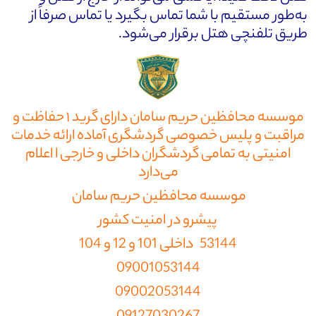
به‌طور مستقیم با شما تماس بگیرد یا تماس صرفاً از
طریق تلفنچی هتل برقرار می‌شود.
موسسه محافظین حریم سامان دارای گرید ۱ حفاظت و
مراقبت و پلیس خصوصی گردشگری آماده ارائه خدمات
امنیتی به تمامی گردشگران داخلی و خارجی ا اعلام
می‌دارد
موسسه محافظین حریم سامان
پیشرو در امنیت کشور
53144 داخلی 101 و 12 و 104
09001053144
09002053144