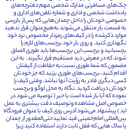
چک‌های مسافرتی مدارک شخصی مهم دفترچه‌های
یادداشت شخصی و اداری و شماره تلفن‌های اداری و
خصوصی خودتان را داخل چمدان‌هایی که پس‌از بازرسی
به قسمت بار منتقل می‌شوند به‌هیچ‌عنوان قرار ندهید
موارد ذکرشده را در کیف‌های رمزدار مخصوص نزد خود
نگهداری کنید. و روی بار خود برچسب‌های لازم را
بچسبانید و برچسب این برچسب‌ها باید طوری الصاق
شوند که در معرض دید مستقیم قرار نگیرند. به این
مضمون که شما طوری نسبت‌به حفاظت از کیفتان
اقدام کنید، برچسب‌های طوری بزنید که جز خودتان
کسی دیگری قادر به رؤیت آنها نباشد. وقتی کیف را
خودتان دریافت کردید .نگاه به محل لوگو وبرچسب
نموده که آیا باز شده است یا خیر ( توصیه می شود در
خصوص اصل مشاهده وتوصیف دقت بیشتری به عمل
اید ) پیشنهاد می‌شود آدرس روی کیف با عنوان فرودگاه
بین‌المللی امام‌خمینی قید نماییدحتی‌المقدور از چمدان
یا ساک هایی که قفل ثابت دارند استفاده کنید زیرا