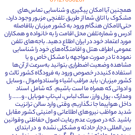
09127030267
همچنین آیا امکان پیگیری و شناسایی تماس‌های
مشکوک با اتاق شما از طریق تلفنچی مزبور وجود دارد،
حتی‌الامکان هنگام ورود به کشور میزبان بلافاصله
آدرس و شماره‌تلفن محل اقامت را به خانواده و همکاران
مورد اعتماد خود در ایران اطلاع دهید. باجه‌های تلفن
عمومی اطراف هتل و اقامتگاه‌های خود را شناسایی
نموده تا در صورت مواجهه با مشکل خاص و یا
مشاهده وضعیت اضطراری بتوانید به‌سرعت از آن‌ها
استفاده کنیددر خصوص ورود به فرودگاه کشور ثالث و
کشور میزبان: باید مراقب اشیاء واسنادواموال ، وسایل
و ادواتی که همراه ما است باشیم. که شامل اسناد
ومدارک ، پول وارز ، ساک لباس، لپ‌تاپ موبایل ، و...... را
داخل هواپیما جا نگذاریم، وقتی وارد سالن ترانزیت
شدید مواظب نیروهای اطلاعاتی و امنیتی کشور مقابل
باشید .که در صورت عدم رعایت اصول حفاظتی وقوانین
بین المللی دچار حادثه و مشکلی نشده و در ابتدای