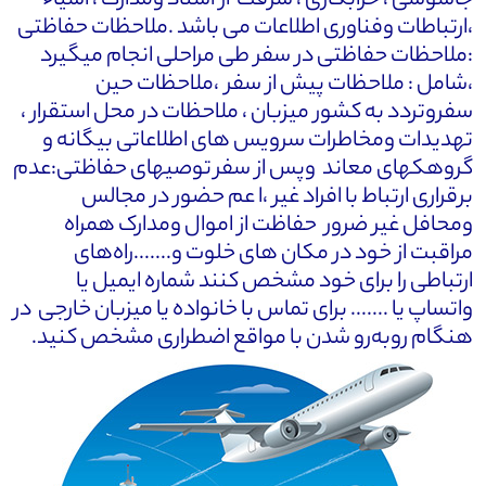
جاسوسی ، خرابکاری ، سرقت از اسناد ومدارک ، اشیاء
،ارتباطات وفناوری اطلاعات می باشد .ملاحظات حفاظتی
:ملاحظات حفاظتی در سفر طی مراحلی انجام میگیرد
،شامل : ملاحظات پیش از سفر ،ملاحظات حین
سفروتردد به کشور میزبان ، ملاحظات در محل استقرار ،
تهدیدات ومخاطرات سرویس های اطلاعاتی بیگانه و
گروهکهای معاند وپس از سفر توصیهای حفاظتی:عدم
برقراری ارتباط با افراد غیر ،ا عم حضور در مجالس
ومحافل غیر ضرور حفاظت از اموال ومدارک همراه
مراقبت از خود در مکان های خلوت و.......راه‌های
ارتباطی را برای خود مشخص کنند شماره ایمیل یا
واتساپ یا ....... برای تماس با خانواده یا میزبان خارجی در
هنگام روبه‌رو شدن با مواقع اضطراری مشخص کنید.