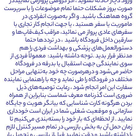
ورود دچار حادثه نشوید ، اگر گروهی پروازمی نماییددر
صورت بروز مشکلات حتما تمام موضوعات را با سرپرست
گروه هماهنگ باشید. و اگر به‌صورت انفرادی در
ماموریت یا سفر هستید ، یا جهت انجام کار تجاری با
سفرهای عادی پرواز می نمائید، مراقب کیف‌قاپ‌ها و
سارقین داخل فرودگاه باشید ، در ترددها حتما
دستورالعمل‌های پزشکی و بهداشت فردی را هم
مدنظر قرار بدید .توجه داشته باشید: معمولاً فردی از
سوی نمایندگی جهت استقبال یا بدرقه در فرودگاه
حاضر می‌شود و درهرصورت چه خود به‌تنهایی مراحل
مختلف در فرودگاه را طی نماید و چه با راهنمایی نماینده
سفارت این امر انجام شود ، رعایت توصیه‌های ذیل
ضروری است گذرنامه معرف شماست بنابراین از همراه
بردن هرگونه کارت شناسایی که بیانگر هویت و جایگاه
سازمانی و موقعیت شغلی شما در ایران است خودداری
نمایید . از لحظه‌ای که بار خود را بسته‌بندی می‌کنیم تا
زمان حمل آن به بخش بازرسی در تمام مسیر کنترل لازم
را داشته باشید و دقت نمایید قبل‌از بازرسی و تحویل بار