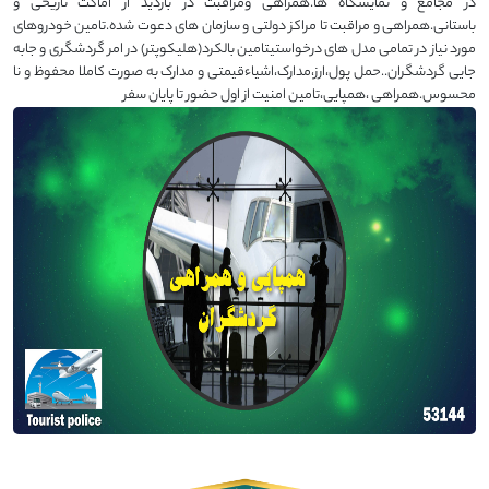
در مجامع و نمایشگاه ها.همراهی ومراقبت در بازدید از اماکت تاریخی و
باستانی.همراهی و مراقبت تا مراکز دولتی و سازمان های دعوت شده.تامین خودروهای
مورد نیاز در تمامی مدل های درخواستیتامین بالکرد(هلیکوپتر) در امر گردشگری و جابه
جایی گردشگران..حمل پول،ارز،مدارک،اشیاءقیمتی و مدارک به صورت کاملا محفوظ و نا
محسوس.همراهی ،همپایی،تامین امنیت از اول حضور تا پایان سفر