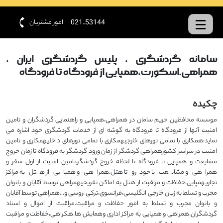
امور مشتریان
021-53144
سامانه گردشگری ، پلیس گردشگری ایران ،
همراهی.اسکورت،همپایی از فرودگاه تا فرودگاه
چکیده
موسسه محافظین حریم سامان در همراهی،همپایی و راهنمایی گردشگران و تامین
امنیت آنها از فرودگاه تا فرودگاه به گوشه ای از خدمات گردشگری خود اشاره می
نماید:همکاری با تمامی تورهای خارجیهمکاری با تمامی تورهای داخلیهمکاری و تامین
امنیت در سراسر کشورهمراهی گردشگر از زمان ورود گردشگر به فرودگاه تا زمان خروج
مشایعت و همپایی تا فرودگاه تا لحظه خروج گردشگر.تامین امنیت از اول سفر و
همراهی و مشایعت با خودرو تا هتل.همراهی و همپایی از هتل به مراکز
تجاریهمپایی،حفاظت و مراقبت از هتل به اماکن تفریحیهمراهی توسط آقایان و بانوان
مجرب و تسلط به زبان خارجی انگلیسی،فرانسوی،ترکی ،روسی و...همراهی توسط آقایان
و بانوان مجرب و تسلط به امور حفاظت و مراقبت.مراقبت از اموال و اسناد
گردشگران.همراهی و همپایی به مراکز اداری وهمایش ها.هکراهی،خفاظت و مراقبت